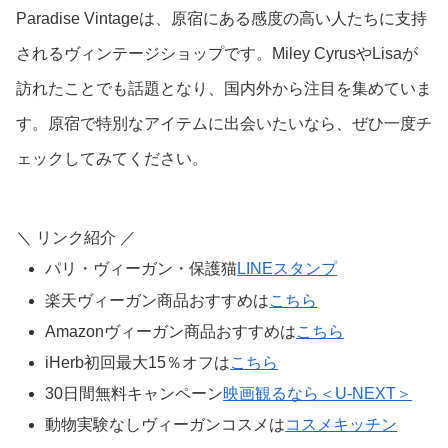
Paradise Vintageは、原宿にある感度の高い人たちに支持
されるヴィンテージショップです。
Miley Cyrus
や
Lisa
が
訪れたことでも話題となり、国内外から注目を集めていま
す。原宿で特別なアイテムに出会いたいなら、ぜひ一度チ
ェックしてみてください。
＼ リンク紹介 ／
パリ・ヴィーガン・保護猫
LINEスタンプ
楽天ヴィーガン商品おすすめは
こちら
Amazonヴィーガン商品おすすめは
こちら
iHerb初回最大15％オフは
こちら
30日間無料キャンペーン
映画観るなら＜U-NEXT＞
動物実験なしヴィーガンコスメは
コスメキッチン