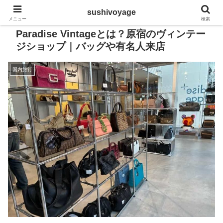
sushivoyage
メニュー
検索
Paradise Vintageとは？原宿のヴィンテー
ジショップ｜バッグや有名人来店
国内旅行