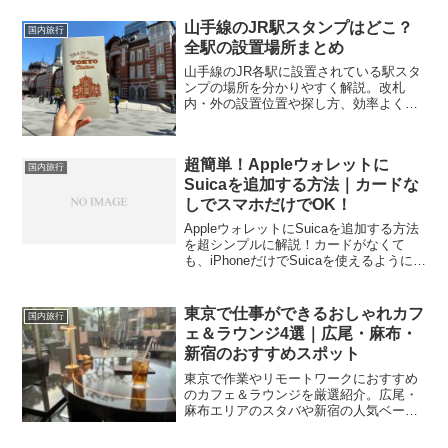
山手線のJR駅スタンプはどこ？
国内旅行
全駅の設置場所まとめ
山手線のJR各駅に設置されている駅スタ
ンプの場所を分かりやすく解説。改札
内・外の設置位置や探し方、効率よく全
駅制覇するコツも紹介します。
超簡単！Appleウォレットに
国内旅行
Suicaを追加する方法｜カードな
しでスマホだけでOK！
AppleウォレットにSuicaを追加する方法
を超シンプルに解説！カードがなくて
も、iPhoneだけでSuicaを使えるようにな
ります。初心者・スマホが苦手な方でも
すぐできる、わかりやすい手順付きガイ
ドです。
東京で仕事ができるおしゃれカフ
国内旅行
ェ＆ラウンジ4選｜広尾・麻布・
新宿のおすすめスポット
東京で作業やリモートワークにおすすめ
のカフェ＆ラウンジを厳選紹介。広尾・
麻布エリアのスタバや新宿の人気ベーカ
リー、ホテルラウンジなど、落ち着いて
仕事ができるスポットを解説。