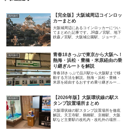
【完全版】大阪城周辺コインロッ
国内旅行
カーまとめ
大阪城周辺にあるコインロッカーについ
てまとめた記事です。JR森ノ宮駅、地下
鉄森ノ宮駅、大阪城公園駅、ジョーテラ
スオオサカなどの駅周辺に設置されてい
るコインロッカーの利用料金や利用可能
時間、さらにはコインロッカーの数な
青春18きっぷで東京から大阪へ！
ど、詳細な情報を提供しています。大阪
国内旅行
熱海・浜松・豊橋・米原経由の乗
城周辺を観光やショッピングで訪れる際
に、荷物の預け先として利用できる便利
り継ぎルートを解説
なコインロッカーの情報がまとめられて
青春18きっぷで品川駅から大阪駅まで移
います。
動する方法を解説。熱海・浜松・豊橋・
米原を経由するおすすめ乗り継ぎルート
や所要時間、途中下車の楽しみ方、移動
のポイントを紹介します。
【2026年版】大阪環状線の駅ス
国内旅行
タンプ設置場所まとめ
大阪環状線の駅スタンプ設置場所を徹底
解説。天王寺駅、鶴橋駅、京橋駅、大阪
駅など主要駅の改札内・改札外の場所を
わかりやすく紹介。スタンプ収集を効率
よく楽しみたい方必見です。