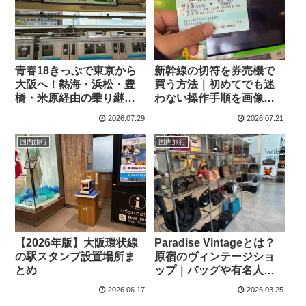
青春18きっぷで東京から
新幹線の切符を券売機で
大阪へ！熱海・浜松・豊
買う方法｜初めてでも迷
橋・米原経由の乗り継ぎ
わない操作手順を画像な
ルートを解説
しで解説
2026.07.29
2026.07.21
国内旅行
国内旅行
【2026年版】大阪環状線
Paradise Vintageとは？
の駅スタンプ設置場所ま
原宿のヴィンテージショ
とめ
ップ｜バッグや有名人来
店
2026.06.17
2026.03.25