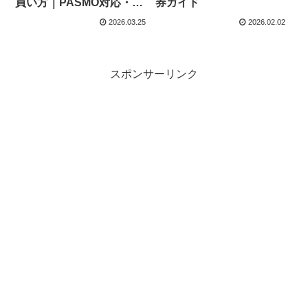
買い方｜PASMO対応・き
券ガイド
っぷ購入方法も解説
2026.03.25
2026.02.02
スポンサーリンク