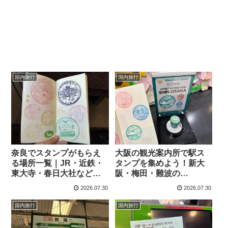
国内旅行
国内旅行
奈良でスタンプがもらえ
大阪の観光案内所で駅ス
る場所一覧｜JR・近鉄・
タンプを集めよう！新大
東大寺・春日大社など全
阪・梅田・難波の
17スポット
「Welcome to Osaka！
2026.07.30
2026.07.30
Eki Stamp」を紹介
国内旅行
国内旅行