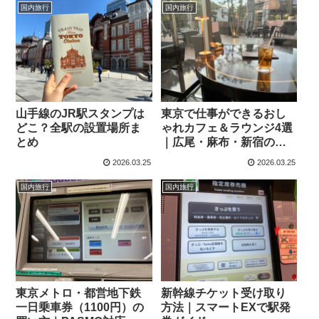
国内旅行
国内旅行
山手線のJR駅スタンプは
東京で仕事ができるおし
どこ？全駅の設置場所ま
ゃれカフェ＆ラウンジ4選
とめ
｜広尾・麻布・新宿のお
すすめスポット
2026.03.25
2026.03.25
国内旅行
国内旅行
東京メトロ・都営地下鉄
新幹線チケット受け取り
一日乗車券（1100円）の
方法｜スマートEXで駅発