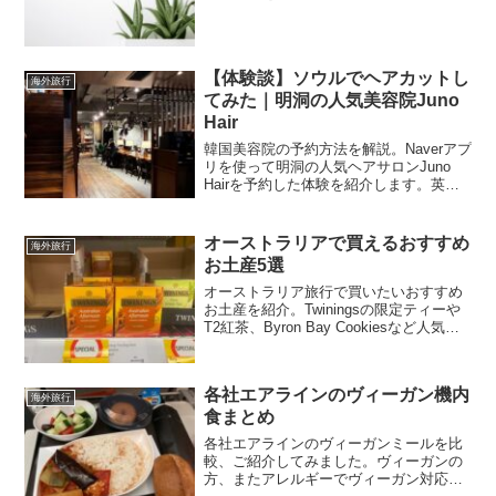
【体験談】ソウルでヘアカットし
海外旅行
てみた｜明洞の人気美容院Juno
Hair
韓国美容院の予約方法を解説。Naverアプ
リを使って明洞の人気ヘアサロンJuno
Hairを予約した体験を紹介します。英語
対応スタッフの選び方やカウンセリン
グ、カット体験、韓国美容院の雰囲気な
どを詳しく解説。
オーストラリアで買えるおすすめ
海外旅行
お土産5選
オーストラリア旅行で買いたいおすすめ
お土産を紹介。Twiningsの限定ティーや
T2紅茶、Byron Bay Cookiesなど人気の
定番アイテムをまとめました。ヴィーガ
ン対応商品も！
各社エアラインのヴィーガン機内
海外旅行
食まとめ
各社エアラインのヴィーガンミールを比
較、ご紹介してみました。ヴィーガンの
方、またアレルギーでヴィーガン対応を