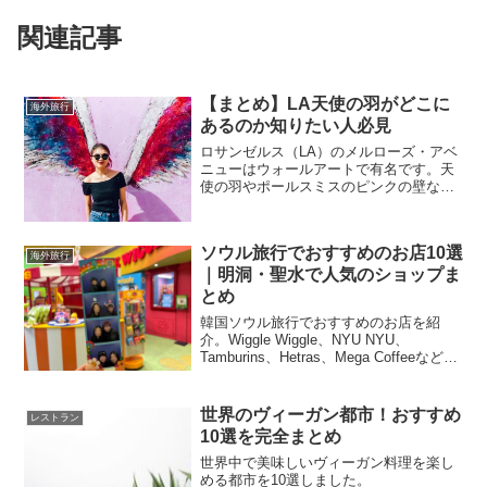
関連記事
【まとめ】LA天使の羽がどこに
海外旅行
あるのか知りたい人必見
ロサンゼルス（LA）のメルローズ・アベ
ニューはウォールアートで有名です。天
使の羽やポールスミスのピンクの壁な
ど、インスタ映えするスポットがたくさ
んあります。また、MADE IN LAの看板
も必見です。この記事ではそれぞれの地
ソウル旅行でおすすめのお店10選
図や住所を詳しく紹介しています。さら
海外旅行
｜明洞・聖水で人気のショップま
に、ヴィーガンレストランの情報も掲載
していますので、ぜひ訪れてみてくださ
とめ
い。
韓国ソウル旅行でおすすめのお店を紹
介。Wiggle Wiggle、NYU NYU、
Tamburins、Hetras、Mega Coffeeなど、
雑貨・コスメ・カフェの人気ショップを
まとめました。明洞や聖水でのショッピ
ングにおすすめです。
世界のヴィーガン都市！おすすめ
レストラン
10選を完全まとめ
世界中で美味しいヴィーガン料理を楽し
める都市を10選しました。