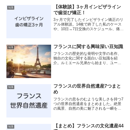
【体験談】3ヶ月インビザライン
知識
で歯並び矯正！
3ヶ月で完了したインビザライン矯正のリ
アル体験談。14枚で終了した私のケース
や、10日→7日交換のスケジュール、痛
み・見た目・装着時間のポイントまで詳
しく解説。短期間で終わる条件も紹介し
ます。
フランスに関する興味深い豆知識
知識
フランスの歴史的な発明や文学の名作、
独自の文化に関する面白い豆知識を紹
介。ルミエール兄弟から始まり、ユーゴ
ーやサガンの名作、そしてカミュの哲学
的視点まで、フランスの多様な側面を垣
間見よう。
フランスの世界自然遺産7つまと
知識
め
フランスの息をのむような美しさを持つ7
つの世界自然遺産をまとめました。絶景
の風景、自然の美に魅了される一瞬をお
楽しみください。
【まとめ】フランスの文化遺産44
知識