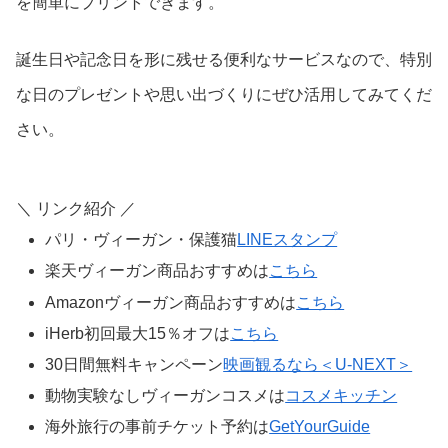
を簡単にプリントできます。
誕生日や記念日を形に残せる便利なサービスなので、特別
な日のプレゼントや思い出づくりにぜひ活用してみてくだ
さい。
＼ リンク紹介 ／
パリ・ヴィーガン・保護猫
LINEスタンプ
楽天ヴィーガン商品おすすめは
こちら
Amazonヴィーガン商品おすすめは
こちら
iHerb初回最大15％オフは
こちら
30日間無料キャンペーン
映画観るなら＜U-NEXT＞
動物実験なしヴィーガンコスメは
コスメキッチン
海外旅行の事前チケット予約は
GetYourGuide