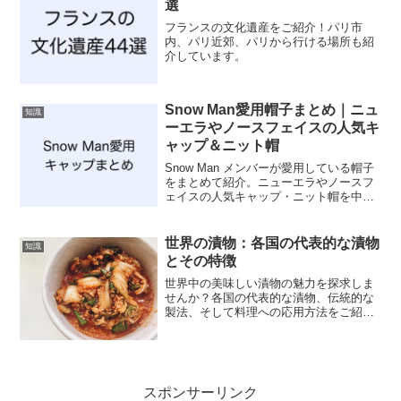
選
フランスの文化遺産をご紹介！パリ市
内、パリ近郊、パリから行ける場所も紹
介しています。
Snow Man愛用帽子まとめ｜ニュ
知識
ーエラやノースフェイスの人気キ
ャップ＆ニット帽
Snow Man メンバーが愛用している帽子
をまとめて紹介。ニューエラやノースフ
ェイスの人気キャップ・ニット帽を中心
に紹介しています。
世界の漬物：各国の代表的な漬物
知識
とその特徴
世界中の美味しい漬物の魅力を探求しま
せんか？各国の代表的な漬物、伝統的な
製法、そして料理への応用方法をご紹
介。キムチやサワークラウトからミャン
マーのラペソーまで、さまざまな漬物の
情報をお楽しみください。
スポンサーリンク