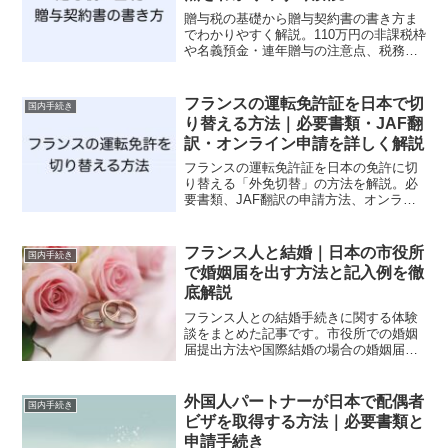
贈与税の基礎から贈与契約書の書き方ま
でわかりやすく解説。110万円の非課税枠
や名義預金・連年贈与の注意点、税務署
に否認されないためのポイントもまとめ
ています。
フランスの運転免許証を日本で切
国内手続き
り替える方法｜必要書類・JAF翻
訳・オンライン申請を詳しく解説
フランスの運転免許証を日本の免許に切
り替える「外免切替」の方法を解説。必
要書類、JAF翻訳の申請方法、オンライ
ン手続きの流れ、注意点を実体験をもと
に詳しく紹介します。
フランス人と結婚｜日本の市役所
国内手続き
で婚姻届を出す方法と記入例を徹
底解説
フランス人との結婚手続きに関する体験
談をまとめた記事です。市役所での婚姻
届提出方法や国際結婚の場合の婚姻届の
書き方について詳しく解説しています。
婚姻届の必要書類や手続きについてのポ
イントを押さえながら、スムーズな手続
外国人パートナーが日本で配偶者
国内手続き
きのためのヒントや注意点を紹介してい
ビザを取得する方法｜必要書類と
ます。また、国際結婚における留意事項
申請手続き
や翻訳の必要性なども取り上げており、