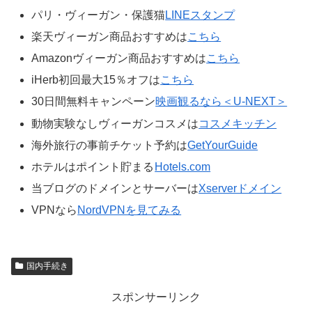
パリ・ヴィーガン・保護猫
LINEスタンプ
楽天ヴィーガン商品おすすめは
こちら
Amazonヴィーガン商品おすすめは
こちら
iHerb初回最大15％オフは
こちら
30日間無料キャンペーン
映画観るなら＜U-NEXT＞
動物実験なしヴィーガンコスメは
コスメキッチン
海外旅行の事前チケット予約は
GetYourGuide
ホテルはポイント貯まる
Hotels.com
当ブログのドメインとサーバーは
Xserverドメイン
VPNなら
NordVPNを見てみる
国内手続き
スポンサーリンク