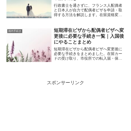
具体的な体験談を通じて実際の手続きに
行政書士を通さずに、フランス人配偶者
役立つ情報を提供しています。
と日本人が自力で配偶者ビザを申請・取
得する方法を解説します。在留資格変更
許可申請の必要書類、書き方、質問書の
ポイント、入管での流れまで詳しくまと
めました。
短期滞在ビザから配偶者ビザへ変
国内手続き
更後に必要な手続き一覧｜入国後
にやることまとめ
短期滞在ビザから配偶者ビザへ変更後に
必要な手続きをまとめました。在留カー
ドの受け取り、市役所での転入届・保
険・年金、マイナンバー登録、銀行口座
開設など、入国後にやるべきことを分か
りやすく解説します。
スポンサーリンク