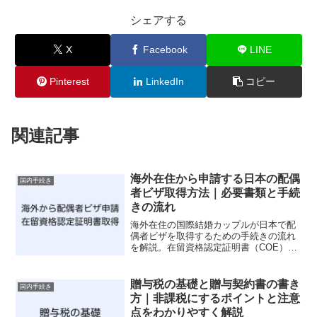
シェアする
X
Facebook
LINE
Pinterest
LinkedIn
コピー
関連記事
海外在住から申請する日本の配偶
国内手続き
者ビザ取得方法｜必要書類と手続
きの流れ
海外在住の国際結婚カップルが日本で配
偶者ビザを取得するための手続きの流れ
を解説。在留資格認定証明書（COE）の
取得方法や必要書類、日本に送る書類と
代理人が用意する書類、申請期間の目安
までまとめています。
贈与税の基礎と贈与契約書の書き
国内手続き
方｜非課税にするポイントと注意
点をわかりやすく解説