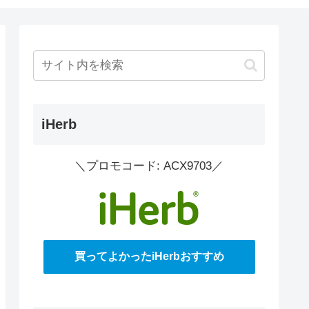
iHerb
＼プロモコード: ACX9703／
買ってよかったiHerbおすすめ