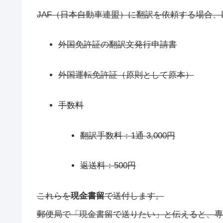
JAF（日本自動車連盟）に翻訳を依頼する場合
外国免許証の翻訳文発行申請書
外国運転免許証（原則として原本）
手数料
翻訳手数料：1通 3,000円
返送料：500円
これらを
現金書留
で送付します。
郵便局で「現金書留で送りたい」と伝えると、専