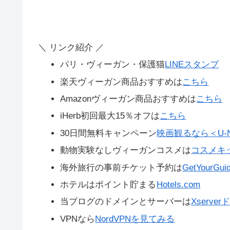
＼ リンク紹介 ／
パリ・ヴィーガン・保護猫
LINEスタンプ
楽天ヴィーガン商品おすすめは
こちら
Amazonヴィーガン商品おすすめは
こちら
iHerb初回最大15％オフは
こちら
30日間無料キャンペーン
映画観るなら＜U-N
動物実験なしヴィーガンコスメは
コスメキ
海外旅行の事前チケット予約は
GetYourGui
ホテルはポイント貯まる
Hotels.com
当ブログのドメインとサーバーは
Xserve
VPNなら
NordVPNを見てみる