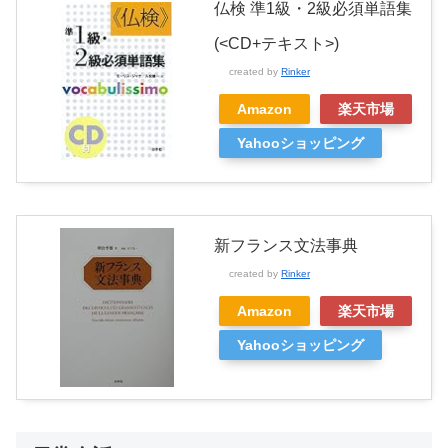
仏検 準1級・2級必須単語集
(<CD+テキスト>)
created by
Rinker
Amazon
楽天市場
Yahooショッピング
新フランス文法事典
created by
Rinker
Amazon
楽天市場
Yahooショッピング