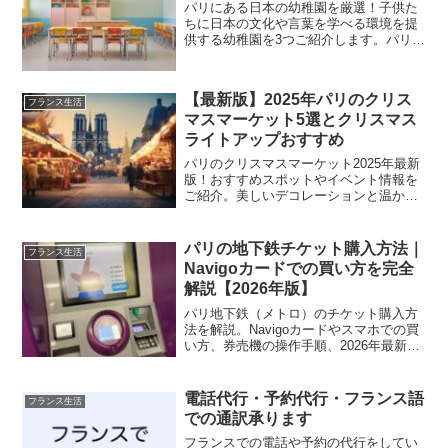
パリにある日本の幼稚園を厳選！子供た
ちに日本の文化や言葉を学べる環境を提
供する幼稚園を3つご紹介します。パリで
日本語の幼稚園にいかせたい方必見。
【最新版】2025年パリのクリス
フランス生活
マスマーケット5選とクリスマス
ライトアップおすすめ
パリのクリスマスマーケット2025年最新
版！おすすめスポットやイベント情報を
ご紹介。美しいデコレーションと温かな
雰囲気で、特別な冬のひとときをお楽し
みください
パリの地下鉄チケット購入方法｜
フランス生活
Navigoカードでの買い方を完全
解説【2026年版】
パリ地下鉄（メトロ）のチケット購入方
法を解説。Navigoカードやスマホでの買
い方、券売機の操作手順、2026年最新料
金、支払い方法まで初心者向けに詳しく
紹介。
電話代行・予約代行・フランス語
フランス生活
での通訳承ります
フランスでの電話や予約の代行をしてい