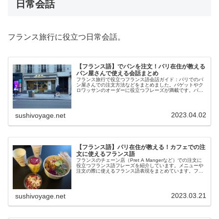
日常会話
フランス旅行に役立つ日常会話。
【フランス語】でパンを注文！パリ在住が教える
パン屋さんで使える会話まとめ
フランス旅行で役立つフランス語会話ガイド：パリでのパ
ン屋さんでの注文方法などをまとめました。バゲットやク
ロワッサンのオーダーに役立つフレーズが満載です。パリ
旅行を予定している方にとって、参考になればと思いま
す。
2023.04.02
sushivoyage.net
【フランス語】パリ在住が教える！カフェでの注
文に使えるフランス語
フランスのチェーン店（Pret A Mangerなど）での注文に
役立つフランス語フレーズを紹介しています。メニューや
注文の際に使えるフランス語表現をまとめています。フラ
ンスでの食事体験をよりスムーズに楽しむために参考にし
てください。
2023.03.21
sushivoyage.net