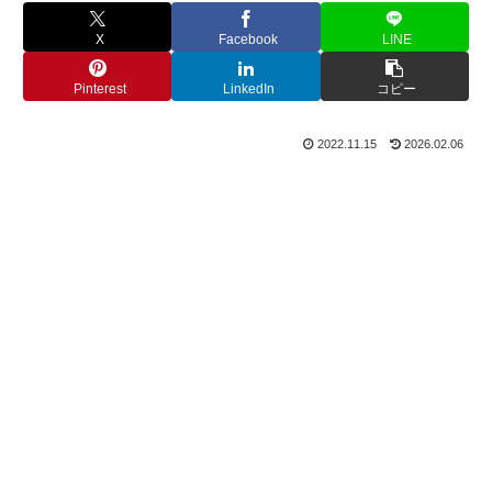
X
Facebook
LINE
Pinterest
LinkedIn
コピー
2022.11.15
2026.02.06