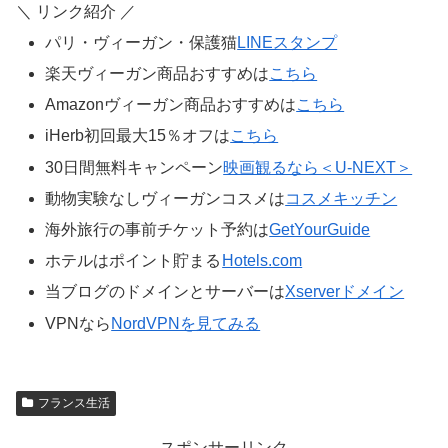
＼ リンク紹介 ／
パリ・ヴィーガン・保護猫
LINEスタンプ
楽天ヴィーガン商品おすすめは
こちら
Amazonヴィーガン商品おすすめは
こちら
iHerb初回最大15％オフは
こちら
30日間無料キャンペーン
映画観るなら＜U-NEXT＞
動物実験なしヴィーガンコスメは
コスメキッチン
海外旅行の事前チケット予約は
GetYourGuide
ホテルはポイント貯まる
Hotels.com
当ブログのドメインとサーバーは
Xserverドメイン
VPNなら
NordVPNを見てみる
フランス生活
スポンサーリンク