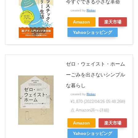
今すぐできる小さな革命
created by
Rinker
Amazon
楽天市場
Yahooショッピング
ゼロ・ウェイスト・ホーム
ーごみを出さないシンプル
な暮らし
created by
Rinker
¥1,870
(2022/04/26 05:48:26時
点 Amazon調べ-
詳細)
Amazon
楽天市場
Yahooショッピング