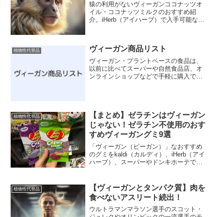
猿の利用がないヴィーガンココナッツオ
イル・ココナッツミルクのおすすめ紹
介。iHerb（アイハーブ）で入手可能な品
揃えをまとめました。iHerbクーポンコー
ドや割引情報もご紹介。Brown Sugar
1st、ココウェル（cocowell）などのブラ
ヴィーガン商品リスト
ンドも猿の利用を排除しています。エシ
植物性代替品
カルな選択で、心地よいココナッツの香
ヴィーガン・プラントベースの食品は、
りと栄養を楽しみましょう。
以前に比べてスーパーや自然食品店、オ
ンラインショップなどで手軽に購入でき
るようになりました。お菓子や豆乳、大
豆ミート、レトルト食品など、日常使い
はもちろん、ローリングストックや非常
食としても活用できる商品...
【まとめ】ゼラチンはヴィーガン
植物性代替品
じゃない！ゼラチン不使用のおす
すめヴィーガングミ9選
「ヴィーガン（ビーガン）」なおすすめ
のグミをkaldi（カルディ）、iHerb（アイ
ハーブ）、スーパーやドンキホーテで購
入可能なものをまとめた記事です。豊富
な種類のヴィーガングミを紹介していま
す。
【ヴィーガンとタンパク質】肉を
植物性代替品
食べないアスリート続出！
ウルトラマンマラソン選手のスコット・
ジュレクやオリンピックの一流選手のモ