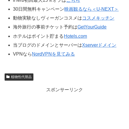
iHerb初回最大15％オフは
こちら
30日間無料キャンペーン
映画観るなら＜U-NEXT＞
動物実験なしヴィーガンコスメは
コスメキッチン
海外旅行の事前チケット予約は
GetYourGuide
ホテルはポイント貯まる
Hotels.com
当ブログのドメインとサーバーは
Xserverドメイン
VPNなら
NordVPNを見てみる
植物性代替品
スポンサーリンク