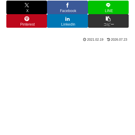
X
Facebook
LINE
Pinterest
LinkedIn
コピー
2021.02.19
2026.07.23