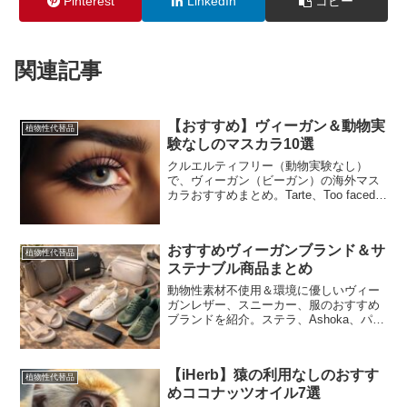
Pinterest
LinkedIn
コピー
関連記事
【おすすめ】ヴィーガン＆動物実
植物性代替品
験なしのマスカラ10選
クルエルティフリー（動物実験なし）
で、ヴィーガン（ビーガン）の海外マス
カラおすすめまとめ。Tarte、Too faced、
NYX、ELFなど、さまざまなブランドの
マスカラをご紹介。自然由来成分や植物
ワックスを使用し、目元を美しく演出し
おすすめヴィーガンブランド＆サ
ます。動物愛護と自然環境への配慮を大
植物性代替品
ステナブル商品まとめ
切にしたメイクアイテムで魅力的なまつ
げを手に入れましょう。
動物性素材不使用＆環境に優しいヴィー
ガンレザー、スニーカー、服のおすすめ
ブランドを紹介。ステラ、Ashoka、パタ
ゴニアなど人気ブランドのアイテムや素
材情報をまとめた2026年最新版ガイド。
おしゃれとサステナブルを両立した選び
【iHerb】猿の利用なしのおすす
方がわかります。
植物性代替品
めココナッツオイル7選