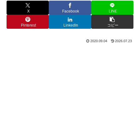
X
Facebook
LINE
Pinterest
LinkedIn
コピー
2020.09.04
2026.07.23