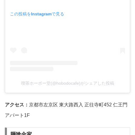
この投稿をInstagramで見る
喫茶ホーボー堂(@hobodocafe)がシェアした投稿
アクセス：
京都市左京区 東大路西入 正往寺町452 仁王門
アパート1F
麺喰金家