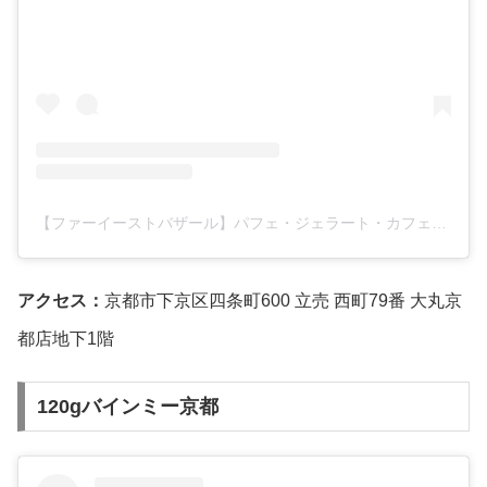
【ファーイーストバザール】パフェ・ジェラート・カフェ・アフタヌーンティー・ヴィーガン(@fareastbazaar)がシェアした投稿
アクセス：
京都市下京区四条町600 立売 西町79番 大丸京
都店地下1階
120gバインミー京都