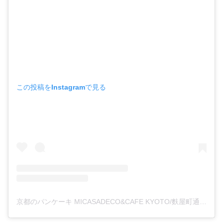
この投稿をInstagramで見る
京都のパンケーキ MICASADECO&CAFE KYOTO/麩屋町通り/抹茶(@micasadecoandcafekyoto)がシェアした投稿