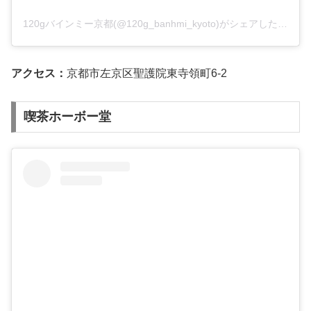
120gバインミー京都(@120g_banhmi_kyoto)がシェアした投稿
アクセス：
京都市左京区聖護院東寺領町6-2
喫茶ホーボー堂